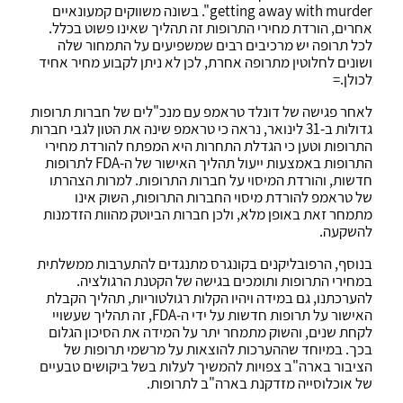
getting away with murder". בשונה משווקים קמעונאיים
אחרים, הורדת מחירי התרופות זה תהליך שאינו פשוט בכלל.
לכל תרופה יש מרכיבים רבים שמשפיעים על התמחור שלה
ושונים לחלוטין מתרופה אחרת, לכן לא ניתן לקבוע מחיר אחיד
לכולן.=
לאחר פגישה של דונלד טראמפ עם מנכ"לים של חברות תרופות
גדולות ב-31 לינואר, נראה כי טראמפ שינה את הטון לגבי חברות
התרופות וטען כי הגדלת התחרות היא המפתח להורדת מחירי
התרופות באמצעות ייעול תהליך האישור של ה-FDA לתרופות
חדשות, והורדת המיסוי על חברות התרופות. למרות הצהרתו
של טראמפ להורדת מיסוי החברות התרופות, השוק אינו
מתמחר זאת באופן מלא, ולכן חברות הביוטק מהוות הזדמנות
להשקעה.
בנוסף, הרפובליקנים בקונגרס מתנגדים להתערבות ממשלתית
במחירי התרופות ותומכים בגישה של הקטנת הרגולציה.
להערכתנו, גם במידה ויהיו הקלות רגולטוריות, תהליך הקבלת
האישור על תרופות חדשות על ידי ה-FDA, זה תהליך שעשויי
לקחת שנים, והשוק מתמחר יתר על המידה את הסיכון הגלום
בכך. במיוחד שההערכות להוצאות על מרשמי תרופות של
הציבור בארה"ב צפויות להמשיך לעלות בשל ביקושים טבעיים
של אוכלוסייה מזדקנת בארה"ב לתרופות.