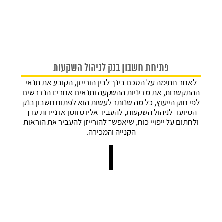
זקוקים לתכנון פיננסי וניהול תיק ההשקעות שלכם?
מלאו את הפרטים ונחזור אליכם במהירות
פתיחת חשבון בנק לניהול השקעות
לאחר חתימה על הסכם בינך לבין הורייזן, הקובע את תנאי
ההתקשרות, את מדיניות ההשקעה ותנאים אחרים הנדרשים
לפי חוק הייעוץ, כל מה שנותר לעשות הוא לפתוח חשבון בנק
המיועד לניהול השקעות, להעביר אליו מזומן או ניירות ערך
ולחתום על ייפויי כוח, שיאפשר להורייזן להעביר את הוראות
הקנייה והמכירה.
קראתי ואני מאשר/ת את
מדיניות הפרטיות
של האתר, ומסכים/ה
לשמירת המידע לצורך טיפול בפנייתי (חובה)