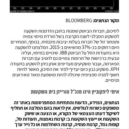
מקור הנתונים:
BLOOMBERG
לסיכום, חברות הביוטק טומנות בחובן הזדמנות השקעה
למשקיע הסבלני לשנה הקרובה בשל הורדת מיסוי צפויה
ותמחור זול של חברות בעלות יציבות פיננסית. בנוסף, המחירים
היום רחוקים בכ-37% מהשיאים ב-2015. המלצתנו להשקעה
היא בתעודות הסל על הביוטק IBB. שינויים במיסוי, ועליה
טבעית ברכישות של תרופות צפויים גם להטיב עם חברות
הפארמה, ועבור משקיעים מעדיפים אותן ניתן להשקיע בתעודה
XPH. משקיע נבון כיום יעדיף לפזר את הסיכון, מאשר להיות
חשוף למניה ספציפית שיכולה להיות מושפעת מאוד מאירועים
פנימיים.
איתי ליפקוביץ הינו מנכ"ל הורייזן בית השקעות
הנתונים, המידע, הדעות והתחזיות המתפרסמות באתר זה
מסופקים כשרות לגולשים. אין לראות בהם המלצה או תחליף
לשיקול דעתו העצמאי של הקורא, או הצעה או שיווק
השקעות או ייעוץ השקעות ב: קרנות נאמנות, תעודות סל,
קופות גמל, קרנות פנסיה, קרנות השתלמות או כל נייר ערך