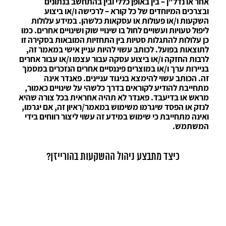
אחר או נדל"ן – בין באופן כללי ובין בהתחשב בנתונים
ובצרכים המיוחדים של כל קורא – לרכישה ו/או ביצוע
השקעות ו/או פעולות או עסקאות כלשהן. במידע עלולות
ליפול טעויות ועשויים לחול בו שינויי שוק ושינויים אחרים. כמו
כן עלולות להתגלות סטיות בין התחזיות המובאות בסקירה זו
לתוצאות בפועל. לכותב עשוי להיות עניין אישי במאמר זה,
לרבות החזקה ו/או ביצוע עסקה עבור עצמו ו/או עבור אחרים
בניירות ערך ו/או במוצרים פיננסיים אחרים הנזכרים במסמך
זה. הכותב עשוי להימצא בניגוד עניינים. פאנדר אינה
מתחייבת להודיע לקוראים בדרך כלשהי על שינויים כאמור,
מראש או בדיעבד. פאנדר לא תהיה אחראית בכל צורה שהיא
לנזק או הפסד שיגרמו משימוש במאמר/ראיון זה, אם יגרמו,
ואינה מתחייבת כי שימוש במידע זה עשוי ליצור רווחים בידי
המשתמש.
כיצד מתבצע ניהול ההשקעות בהורייזן?