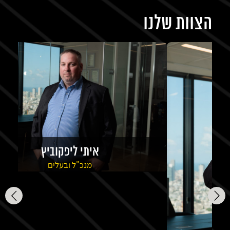
הצוות שלנו
איתי ליפקוביץ
מנכ"ל ובעלים
מגיל צעיר איתי חי ונושם את עולם ההשקעות. כבר בגיל 16 החל
להשקיע בשוק ההון לטווח ארוך ועשה את דריסת הרגל האמיתית
מ
הראשונה שלו בתחום. ב-2010, לאחר שניהל מחלקה כלכלית
להור
במשרד רואי חשבון מוביל, החליט לצאת לדרך עצמאית ולהקים את
בית ההשקעות, אשר מנהל תיקי קרנות נאמנות, גידור וניהול תיקים
בהיקפים של יותר מ-3.5 מיליארד שקל.