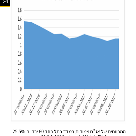
המרווחים של אג"ח צמודות במדד בתל בונד 60 ירדו ב-25.5%