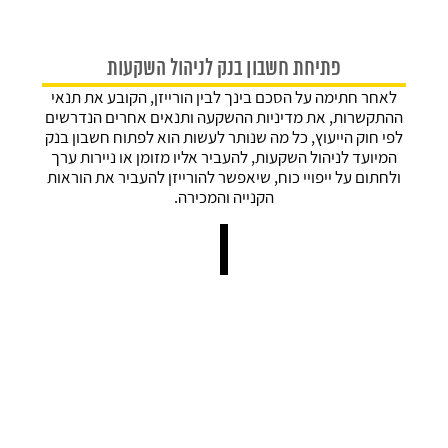
פתיחת חשבון בנק לניהול השקעות
לאחר חתימה על הסכם בינך לבין הורייזן, הקובע את תנאי
ההתקשרות, את מדיניות ההשקעה ותנאים אחרים הנדרשים
קראתי ואני מאשר/ת את
מדיניות הפרטיות
של האתר, ומסכים/ה
לפי חוק הייעוץ, כל מה שנותר לעשות הוא לפתוח חשבון בנק
לשמירת המידע לצורך טיפול בפנייתי (חובה)
המיועד לניהול השקעות, להעביר אליו מזומן או ניירות ערך
ולחתום על ייפויי כוח, שיאפשר להורייזן להעביר את הוראות
הקנייה והמכירה.