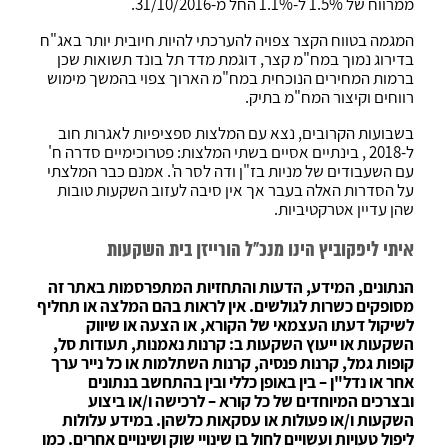
ממרווח של 1.5% ל-1.1% החל מ-31/10/2016.
המגמה בטווח הקצר צפויה להערכתי להיות חיובית יותר באג"ח
בדירוג נמוך במח"מ קצר, דוגמת מדד תל בונד תשואות שכן
ברמות המחירים הנוכחית במח"מ הארוך צפוי בהמשך מימוש
רווחים וקיצור המח"מ בתיק.
בשבועות הקרובים, נצא עם המלצות ספציפיות לאגרות חוב
ל-2018 , בינתיים אסיים בשתי המלצות: פטרוכימיים סדרה ח'
עם השעבודים של מניות בז"ן ודה לסר ה'. אמנם כבר המלצתי
על הסדרות האלה בעבר אך אין סיבה לעזוב השקעות טובות
שהן עדיין אטרקטיביות.
איתי ליפקוביץ הינו מנכ"ל הורייזן בית השקעות
הנתונים, המידע, הדעות והתחזיות המתפרסמות באתר זה
מסופקים כשרות לגולשים. אין לראות בהם המלצה או תחליף
לשיקול דעתו העצמאי של הקורא, או הצעה או שיווק
השקעות או ייעוץ השקעות ב: קרנות נאמנות, תעודות סל,
קופות גמל, קרנות פנסיה, קרנות השתלמות או כל נייר ערך
אחר או נדל"ן – בין באופן כללי ובין בהתחשב בנתונים
ובצרכים המיוחדים של כל קורא – לרכישה ו/או ביצוע
השקעות ו/או פעולות או עסקאות כלשהן. במידע עלולות
ליפול טעויות ועשויים לחול בו שינויי שוק ושינויים אחרים. כמו