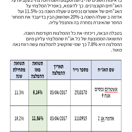
בראיונות השונים שלי ב-Bizportal השנה המלצתי בעקביות על
האג"חים הקונצרנים. כך לדוגמא, באפריל המלצתי על
האג"חים של אשטרום נכסים ט שעלה השנה בכ-11.5% ועל
אדמה ב שעלה השנה ב-20% ושהשוק הבין בדיעבד את תמחור
החסר שהאיגרת נסחרה בה והתנפל עליה.
בטבלה הבאה, ריכזתי את כל ההמלצות הקודמות השנה.
התשואה הממוצעת של כל אג"ח שהמלצתי עליהן מיום
ההמלצה היא 7.8% כך שמי שהקשיב להמלצות עשה רווח נאה
מאוד.