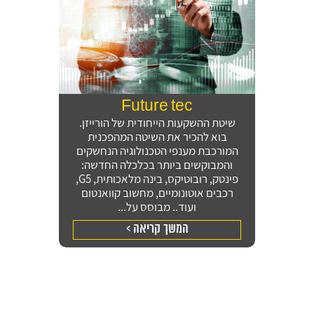
Future tec
שיטת ההשקעות הייחודית של הורייזן.
זקוקים לתכנון פיננסי וניהול תיק ההשקעות שלכם?
בוא להכיר את השיטה המהפכנית
מלאו את הפרטים ונחזור אליכם במהירות
המורכבת מענפי הטכנולוגיה הנחשקים
והמבוקשים ביותר בכלכלה החדשה:
פינטק, רובוטיקס, בינה מלאכותית, G5,
רכבים אוטונומיים, מחשוב קוואנטום
ועוד.. מבוסס על...
המשך קריאה >