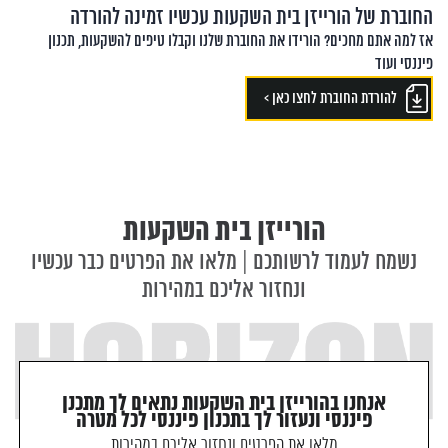
החוברת של הורייזן בית השקעות עכשיו זמינה להורדה
קראתי ואני מאשר/ת את
מדיניות הפרטיות
של האתר, ומסכים/ה
אז למה אתם מחכים? הורידו את החוברת שלנו וקבלו טיפים להשקעות, תכנון
לשמירת המידע לצורך טיפול בפנייתי (חובה)
פיננסי ועוד
להורדת החוברת לחצו כאן >
הורייזן בית השקעות
נשמח לעמוד לרשותכם | מלאו את הפרטים כבר עכשיו
ונחזור אליכם במהירות
אנחנו בהורייזן בית השקעות נתאים לך מתכנן
פיננסי ונעזור לך בתכנון פיננסי לכל מטרה
מלאו את הפרטים ונחזור אליכם במהירות