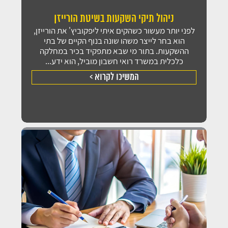
מלאו את הפרטים ונחזור אליכם במהירות
ניהול תיקי השקעות בשיטת הורייזן
לפני יותר מעשור כשהקים איתי ליפקוביץ' את הורייזן,
הוא בחר לייצר משהו שונה בנוף הקיים של בתי
ההשקעות. בתור מי שבא מתפקיד בכיר במחלקה
כלכלית במשרד רואי חשבון מוביל, הוא ידע...
המשיכו לקרוא >
קראתי ואני מאשר/ת את
מדיניות הפרטיות
של האתר, ומסכים/ה
לשמירת המידע לצורך טיפול בפנייתי (חובה)