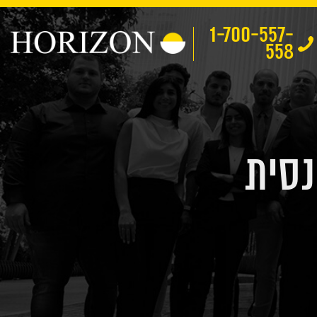
1-700-557-
558
נסית