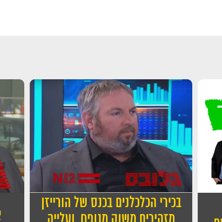
זקוקים ל
בכירי הכלכלנים בכנס של הורייזן
א
מזהירים משוק מנופח, ועלייה
מלאו