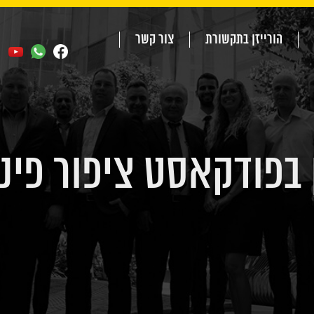
הורייזן בתקשורת
צור קשר
 בפודקאסט ציפור פינ