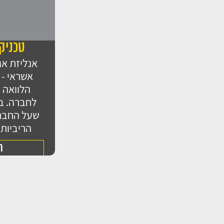
טכניקו
אנליזת אג
אשראי - 
הלוואה 
לחברה. בה
שעל החברה
הריביות
ה