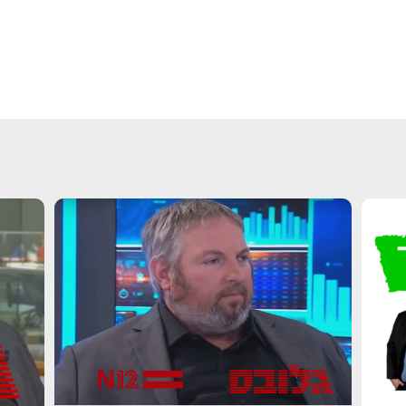
זקוקים ל
מלאו