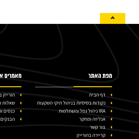
^
מפת האתר
מאמרים אח
דף הבית
הורייזן
נקודות בסיסיות בניהול תיקי השקעות
שאלות ו
IRA ניהול גמל והשתלמות
כנסים ו
אנליזה ומחקר
הבנקים 
צור קשר
קריירה בהורייזן