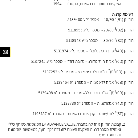
השקעות משותפות בנאמנות, התשנ"ד – 1994:
רשימת קרנות
2
הורייזן (B1)10/90
– מספר ני"ע 5139480
3
הורייזן (B2)20/80
– מספר ני"ע 5118955
3
הורייזן (B2)30/70
– מספר ני"ע 5118948
5
הורייזן (4D)
פיוצ'ר טק גלובלי – מספר ני"ע 5131974
4
הורייזן (0D)
אג"ח חו"ל מדורג – נקובת דולר – מספר ני"ע 5137245
7
4
הורייזן (0D)
(!)
אג"ח דולר בינלאומי – מספר ני"ע 5137252
1
הורייזן (0B)
אג"ח ללא מניות – מספר ני"ע 5139464
7
1
הורייזן (0B)
(!)
אג"ח חברות ללא מניות – מספר ני"ע 5139498
5
הורייזן (4D)
אסטרטגיות – מספר ני"ע 5138730
6
הורייזן (5E)
לונג/שורט – קרן גידור בנאמנות – מספר ני"ע 1196187
קבוצת הורייזן מחזיקה בחברת LP ADVANCE VALUE המשמשת כשותף כללי
ומנהלת מספר קרנות השקעה העונות להגדרת "קרן חוץ", כמשמעותו של מונח
זה בחוק הייעוץ.