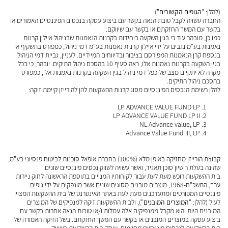
(להלן: "
הגופים הקשורים
").
החברה עשויה לקבל טובת הנאה בקשר עם ביצוע עסקה בנכסים הפיננסיים האמורים או
בקשר עם המשך החזקתם או בקשר עם שיווקם.
כמו כן, מובהר עוד כי בגין השקעה ביחידות בקרנות הנאמנות שבניהול איילון קרנות
נאמנות בע"מ נגבים על ידי איילון קרנות נאמנות בע"מ דמי ניהול, כמפורט בתשקיף או
בנספח קרן הנאמנות המפורסם בציבור ובדיווחים המיידיים. לעניין, גביית דמי הניהול
בגין השקעה בקרנות נאמנות אלו, ראה סעיף ‎10 בהסכם ניהול התיקים. יובהר, כי בכל
מקרה לא יתקיים מצב של כפל דמי ניהול בגין השקעה בקרנות נאמנות אלו, כמפורט
בהסכם ניהול התיקים.
להלן רשימת הנכסים הפיננסיים מסוג קרנות ההשקעות להן להורייזן קיימת זיקה:
LP ADVANCE VALUE FUND LP
LP ADVANCE VALUE FUND LP II
NL Advance value, LP
Advance Value Fund III, LP
קבוצת הורייזן מחזיקה באופן מלא (100%) בחברת אופאל סוכנות לביטוח פנסיוני בע"מ,
שהינה בעלת רישיון סוכן תאגיד, ואשר עשויה לשווק נכסים פיננסיים שונים.
בית ההשקעות רוכש מעת לעת עבור לקוחותיו המנויים בתוספת הראשונה לחוק ניירות
ערך, התשכ"ח-1968, מוצרים מובנים מסוגים שונים אשר מונפקים על ידי גופים
פיננסיים המפורטים ומתעדכנים מעת לעת באתר האינטרנט של בית ההשקעות המצוין
לעיל (להלן: "
המוצרים המובנים
"), ולבית ההשקעות זיקה למנפיקים של המוצרים
המובנים היות והוא מקבל ממנפיקים אלה עמלות ו/או טובות הנאה אחרות בקשר עם
ביצוע עסקה במוצרים המובנים או בקשר עם המשך החזקתם. בשל הזיקה האמורה של
בית ההשקעות לנכסים פיננסיים מסוימים, עוסק בית ההשקעות בשיווק