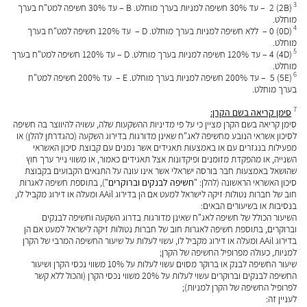
קראתי ואני מאשר/ת את
מדיניות הפרטיות
של האתר, ומסכים/ה
3
(2B) 2 – עד 30% חשיפה למניות בערך מוחלט. B – עד 30% חשיפה למט"ח בערך
מוחלט.
לשמירת המידע לצורך טיפול בפנייתי (חובה)
4
(0D) 0 – ללא חשיפה למניות בערך מוחלט. D – עד 120% חשיפה למט"ח בערך
מוחלט.
5
(4D) 4 – עד 120% חשיפה למניות בערך מוחלט. D – עד 120% חשיפה למט"ח בערך
מוחלט.
6
(5E) 5 – עד 200% חשיפה למניות בערך מוחלט. E – עד 200% חשיפה למט"ח
בערך מוחלט.
7
סימן קריאה בשם הקרן
:
סימן קריאה בשם הקרן מציין כי על פי מדיניות ההשקעות שלה, עשויה להיווצר בה חשיפה
לסיכון אשראי הנובע מחשיפה לאג"ח שאינן מדורגות בדירוג השקעה (כהגדרתן להלן) או
מפעילות בנגזרים עם או באמצעות תאגידים אשר נמנים עם קבוצת סיכון האשראי
השנייה, או מהפקדת מזומנים ופיקדונות אצל תאגידים כאמור, או משווי נייר ערך חוץ
שהושאל באמצעות חבר בורסה ישראלי אשר אינו עונה על התנאים הקבועים בקבוצת
סיכון האשראי הראשונה (להלן: "
חשיפה לבנקים וברוקרים
"), בתוספת חשיפה לאגרות
חוב של חברות נטולות זיקה לישראל למעט אם הן בדירוג AAil ומעלה או דירוג מקביל לו,
בנסיבות או בשיעורים הבאים:
השיעור הכולל של חשיפה לאג"ח שאינן מדורגות בדרוג השקעה וחשיפה לבנקים
וברוקרים, בתוספת חשיפה לאגרות חוב של חברות נטולות זיקה לישראל למעט אם הן
בדירוג AAil ומעלה או דירוג מקביל לו, עשוי לעלות על שיעור החשיפה המרבי של הקרן
למניות, כעולה מפרופיל החשיפה של הקרן;
שיעור החשיפה לבנק או ברוקר מסוים עשוי לעלות על 10% משווי נכסי הקרן ושיעור
החשיפה לבנקים וברוקרים עשוי לעלות על 20% משווי נכסי הקרן (והכול ללא קשר
לפרופיל החשיפה של הקרן למניות);
לעניין זה: