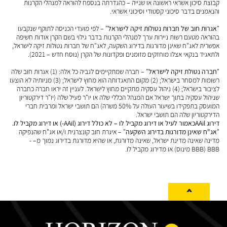
קבוצת סיכון אשראי ראשונה או שנייה – כהגדרתה בנספח להוראה למנהלי הקרנות
והנאמנים בדבר סיכוני קסטודי וסיכוני אשראי.
"
אגרות חוב של חברות נטולות זיקה לישראל
" – לפי מועדי הכניסה לתוקף שנקבעו
בהוראה מטעם רשות ניירות ערך למנהלי הקרנות בדבר גילוי בשם הקרן אודות חשיפה
אפשרית לאג"ח שאינן מדורגות בדירוג השקעה, לאג"ח של חברות נטולות זיקה לישראל,
ולתאגיד בנקאי אצלו מוחזקים מזומנים ופקדונות של הקרן (נוסח חדש – 2021).
"
חברה נטולת זיקה לישראל
" – חברה שמתקיימים לגביה כל אלה: (1) אגרות חוב שלה
רשומות למסחר בישראל; (2) מקום התאגדותה הוא מחוץ לישראל; (3) מניותיה לא הוצעו
לציבור בישראל; (4) ניהול עסקיה מתקיים מחוץ לישראל. לעניין זה יראו חברה כחברה
שניהול עסקיה בתוך ישראל אם המנהל הכללי שלה או יו"ר פעיל שלה (יו"ר דירקטוריון
המועסק בתפקידו בשיעור העולה על 50% משרה) הם תושבי ישראל ומרבית חברי
הדירקטוריון שלה הם תושבי ישראל.
דירוג
AAil
כאמור לעיל או דירוג מקביל לו – לא כולל דירוג
(AAil-)
או דירוג מקביל לו
.
"
אג"ח שאינן מדורגות בדירוג השקעה
" – איגרת חוב קונצרנית ו/או אג"ח שהנפיקה
מדינה שאינה מדינת ישראל, שאינה מדורגת, או שהיא מדורגת בדירוג נמוך מ– -
BBB (BBB מינוס) או מדירוג מקביל לו.
^