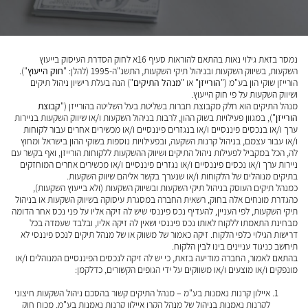
נמסר בזאת גילוי נאות בהתאם להוראות סעיף 16א לחוק הסדרת העיסוק בייעוץ
השקעות, בשיווק השקעות ובניהול תיקי השקעות, התשנ"ה-1995 (להלן: "
חוק הייעוץ
").
הורייזן שוקי הון בע"מ ("
הורייזן
" או "
מנהל התיקים
") הנה בעלת רישיון ניהול תיקים
ושיווק השקעות על פי חוק הייעוץ.
מנהל התיקים הוא חלק מקבוצת חברות בשליטת בעל השליטה בהורייזן ("
קבוצת
הורייזן
"), במגוון פעילויות בשוק ההון, לרבות בניהול השקעות ו/או שיווק השקעות בניירות
ערך ו/או בנכסים פיננסיים ו/או בנגזרים פיננסיים ו/או מכשירים אחרים עבור לקוחות
ו/או עבור עצמם, בניהול קרנות השקעה, ובפעילויות נוספות בשוקי ההון בישראל ומחוץ
לה, הכל במקביל לפעילות ניהול התיקים ושיווק ההשקעות ללקוחות הורייזן, ואף בקשר עם
ניירות ערך ו/או נכסים פיננסיים ו/או נגזרים פיננסיים ו/או מכשירים אחרים המוחזקים
בתיקים מנוהלים של הלקוחות ו/או שנערך בקשר אליהם שיווק השקעות.
כמנהל תיקים העוסק בניהול תיקי השקעות ובשיווק השקעות (ולא בייעוץ השקעות),
כהגדרת מונחים אלה בחוק, רשאית החברה במסגרת עיסוקה בשיווק השקעות או בניהול
תיקי השקעות, לפי העניין, להעדיף נכס פיננסי שיש לה זיקה אליו על פני נכס אחר הדומה
מבחינת התאמתו ללקוח לאותו נכס פיננסי ושאין לה זיקה אליו, ובלבד שעמדה בכל
דרישות הגילוי כלפי הלקוח. זיקה כאמור של משווק או של מנהל תיקים לנכס פיננסי לא
תיחשב כניגוד עניינים בינו לבין הלקוח.
בהתאם לאמור, החברה מודיעה בזאת, כי יש לה זיקה לנכסים הפיננסיים המנוהלים ו/או
מונפקים ו/או מוצעים ו/או משווקים על ידי הגופים הקשורים, כדלקמן:
איילון קרנות נאמנות בע"מ – מנהל התיקים קשור בהסכם ניהול השקעות חיצוני
לקרנות נאמנות בניהול של מנהל הקרן איילון קרנות נאמנות בע"מ, מכוח חוק