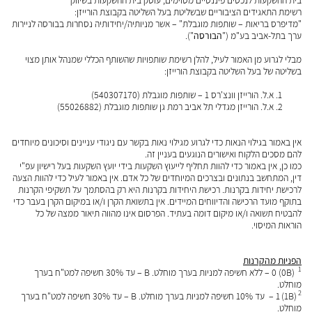
רשימת התאגידים הציבוריים שבשליטת בעל השליטה בקבוצת הורייזן:
"מדיפרס בריאות – שותפות מוגבלת" – אשר מניותיה/יחידותיה נסחרות בבורסה לניירות
ערך בתל-אביב בע"מ ("
הבורסה
").
מבלי לגרוע מן האמור לעיל, להלן רשימת שותפויות שהשותף הכללי שמנהל אותן מצוי
בשליטה של בעל השליטה בקבוצת הורייזן:
א.ל. הורייזן וונצ'רס 1 – שותפות מוגבלת (540307170)
א.ל. הורייזן מגדלי תל אביב רמת גן שותפות מוגבלת (55026882)
זקוקים לתכנון פיננסי וניהול תיק ההשקעות שלכם?
מלאו את הפרטים ונחזור אליכם במהירות
אין באמור בגילוי הנאות כדי לגרוע מגילוי נאות בקשר עם ניגודי עניינים וסיכונים מיוחדים
להם מסכים הלקוח ואישורים הנוגעים בעניין זה.
כמו כן, אין באמור כדי להוות תחליף לייעוץ השקעות בידי יועץ השקעות בעל רישיון עפ"י
דין, המתחשב בנתונים ובצרכים המיוחדים של כל אדם. אין באמור לעיל כדי להוות הצעה
לרכישת יחידות בקרנות. רכישת היחידות בקרנות היא רק בהסתמך על תשקיפי הקרנות
בתוקף מועד הרכישה והדיווחים המיידים. אין בתשואת הקרן ו/או במיקום הקרן בעבר כדי
להבטיח תשואה ו/או מיקום דומה בעתיד. הפרסום אינו מהווה תיאור ממצה של כל
הוראות המיסוי.
הפניות מהקרנות
1
(0B) 0 – ללא חשיפה למניות בערך מוחלט. B – עד 30% חשיפה למט"ח בערך
מוחלט.
2
(1B)
1 – עד 10% חשיפה למניות בערך מוחלט. B – עד 30% חשיפה למט"ח בערך
מוחלט.