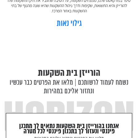
סיפר בפודקאסט שלנו, מפצחים השקעות, על הסיבה שהעביר את תיק ההשקעות שלו
זקוקים לתכנון פיננסי וניהול תיק ההשקעות שלכם?
להורייזן והיא התשואות, שקיפות ודרך ניהול ההשקעות שהיא שונה מהנוף של בתי
מלאו את הפרטים ונחזור אליכם במהירות
ההשקעות באזור המרכז.
גילוי נאות
הורייזן בית השקעות
נשמח לעמוד לרשותכם | מלאו את הפרטים כבר עכשיו
קראתי ואני מאשר/ת את
מדיניות הפרטיות
של האתר, ומסכים/ה
ונחזור אליכם במהירות
לשמירת המידע לצורך טיפול בפנייתי (חובה)
אנחנו בהורייזן בית השקעות נתאים לך מתכנן
פיננסי ונעזור לך בתכנון פיננסי לכל מטרה