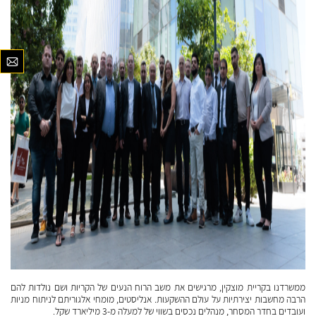
ממשרדנו בקריית מוצקין, מרגישים את משב הרוח הנעים של הקריות ושם נולדות להם
הרבה מחשבות יצירתיות על עולם ההשקעות. אנליסטים, מומחי אלגוריתם לניתוח מניות
ועובדים בחדר המסחר, מנהלים נכסים בשווי של למעלה מ-3 מיליארד שקל.