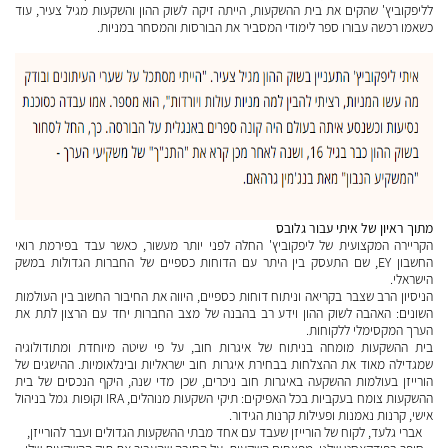
לליפקוביץ' שהקים את בית ההשקעות, הייתה זיקה לשוק ההון והשקעות מגיל צעיר, עוד
כשאמו רכשה עבורו ספר לימודי המסביר את הבורסות והמסחר במניות.
מתוך ראיון של איתי עבור גלובס
הקריירה המקצועית של ליפקוביץ' החלה לפני יותר מעשור, כאשר עבד בפירמת רואי
החשבון EY, שם התעסק בין היתר עם הדוחות כספיים של החברות הגדולות במשק
הישראלי.
הניסיון הרב שצבר בקריאה וניתוח דוחות כספיים, היווה את החיבור החשוב בין העולמות
השונים: האהבה לשוק ההון וידע רב בהבנה של מצב החברות יחד עם הרצון לתת את
הערך המקסימלי ללקוחות.
בית ההשקעות מומחה בניתוח של איגרות חוב, על פי שיטה מיוחדת ומתודולוגיה
שמגדילה מאוד את ההצלחות בבחירת איגרות חוב ישראליות ובינלאומיות. ההישגים של
הורייזן בעולמות ההשקעה באיגרות חוב ניכרים, שכן מדי שנה, היקף הנכסים של בית
ההשקעות צומח בעקביות בכל האפיקים: תיקי השקעות מנוהלים, IRA וקופות גמל בניהול
אישי, קרנות נאמנות ופעילות קרנות הגידור.
אברי גלעד, לקוח של הורייזן שעבד עם אחד מבתי ההשקעות הגדולים ועבר להורייזן,